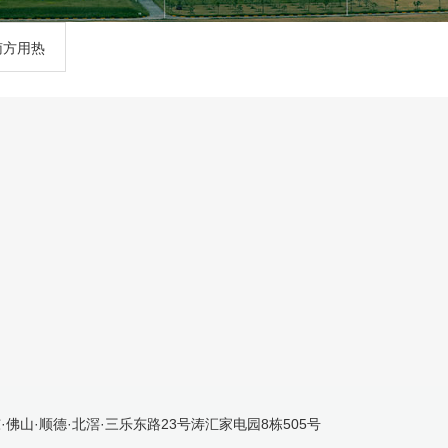
南方用热
·佛山·顺德·北滘·三乐东路23号涛汇家电园8栋505号